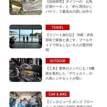
【自由研究】ダイソーの「お魚
計測ケース」と「釣り用活かし
バケツ」で夏休みの思い出作り
TRAVEL
【リゾート旅行記】 沖縄・伊良
部島で家族と過ごす、プールサ
イドで何もしない大人の贅沢時
間
OUTDOOR
【工具】愛車のメンテにも！8機
能を集約した「デウォルト」の
六角レンチセットが賢い
CAR & BIKE
【インタビュー】ボンゴ ブロー
ニィ ✕ VAN LIVING 簡単なDIY