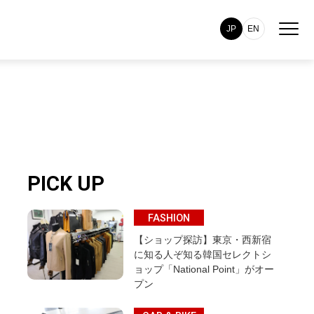
JP
EN
PICK UP
FASHION
【ショップ探訪】東京・西新宿
に知る人ぞ知る韓国セレクトシ
ョップ「National Point」がオー
プン