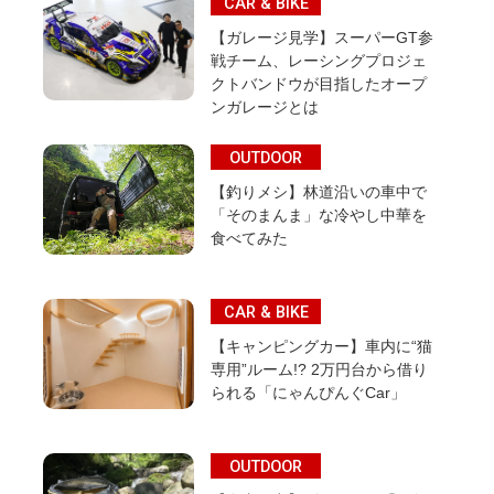
CAR & BIKE
【ガレージ見学】スーパーGT参
戦チーム、レーシングプロジェ
クトバンドウが目指したオープ
ンガレージとは
OUTDOOR
【釣りメシ】林道沿いの車中で
「そのまんま」な冷やし中華を
食べてみた
CAR & BIKE
【キャンピングカー】車内に“猫
専用”ルーム!? 2万円台から借り
られる「にゃんぴんぐCar」
OUTDOOR