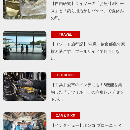
【自由研究】ダイソーの「お魚計測ケー
ス」と「釣り用活かしバケツ」で夏休み
の思…
TRAVEL
【リゾート旅行記】 沖縄・伊良部島で家
族と過ごす、プールサイドで何もしな
い…
OUTDOOR
【工具】愛車のメンテにも！8機能を集
約した「デウォルト」の六角レンチセッ
トが…
CAR & BIKE
【インタビュー】ボンゴ ブローニィ ✕