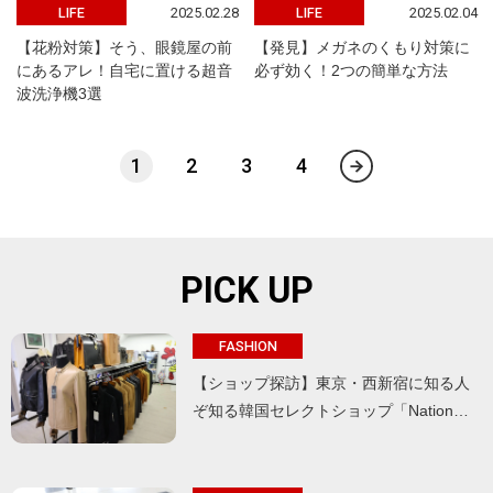
2025.02.28
2025.02.04
LIFE
LIFE
【花粉対策】そう、眼鏡屋の前
【発見】メガネのくもり対策に
にあるアレ！自宅に置ける超音
必ず効く！2つの簡単な方法
波洗浄機3選
1
2
3
4
PICK UP
FASHION
【ショップ探訪】東京・西新宿に知る人
ぞ知る韓国セレクトショップ「Nation…