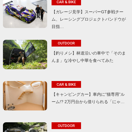
CAR & BIKE
【ガレージ見学】スーパーGT参戦チー
ム、レーシングプロジェクトバンドウが
目指…
OUTDOOR
【釣りメシ】林道沿いの車中で「そのま
んま」な冷やし中華を食べてみた
CAR & BIKE
【キャンピングカー】車内に“猫専用”ル
ーム!? 2万円台から借りられる「にゃ…
OUTDOOR