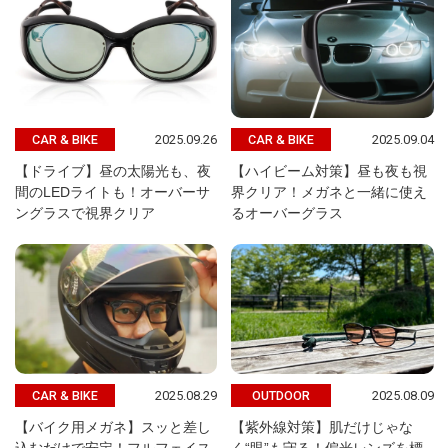
2025.09.26
2025.09.04
CAR & BIKE
CAR & BIKE
【ドライブ】昼の太陽光も、夜
【ハイビーム対策】昼も夜も視
間のLEDライトも！オーバーサ
界クリア！メガネと一緒に使え
ングラスで視界クリア
るオーバーグラス
2025.08.29
2025.08.09
CAR & BIKE
OUTDOOR
【バイク用メガネ】スッと差し
【紫外線対策】肌だけじゃな