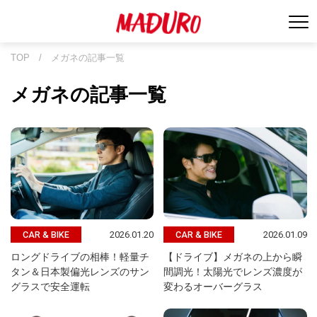
TOP
/
メガネの記事一覧
メガネの記事一覧
2026.01.20
2026.01.09
CAR & BIKE
CAR & BIKE
ロングドライブの相棒！軽量チ
【ドライブ】メガネの上から瞬
タン＆日本製偏光レンズのサン
間調光！太陽光でレンズ濃度が
グラスで安全運転
変わるオーバーグラス