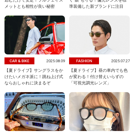
込むだけで安定！フルフェイス
く“眼”も守る！偏光レンズを標
メットとも相性が良い秘密
準装備した新ブランドに注目
2025.08.09
2025.07.27
CAR & BIKE
FASHION
【夏ドライブ】サングラスをか
【夏ドライブ】昼の車内でも色
けたいメガネ派に！跳ね上げ式
が変わる！付け替えいらずの
ならおしゃれに決まるぞ
「可視光調光レンズ」