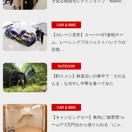
ぞ知る韓国セレクトショップ「Nation…
CAR & BIKE
【ガレージ見学】スーパーGT参戦チー
ム、レーシングプロジェクトバンドウが
目指…
OUTDOOR
【釣りメシ】林道沿いの車中で「そのま
んま」な冷やし中華を食べてみた
CAR & BIKE
【キャンピングカー】車内に“猫専用”ル
ーム!? 2万円台から借りられる「にゃ…