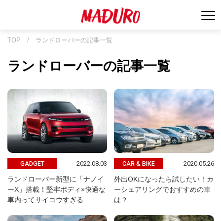
TOP
/
ランドローバーの記事一覧
ランドローバーの記事一覧
2022.08.03
2020.05.26
GADGET
CAR & BIKE
ランドローバー新型に「ナノイ
外出OKになったら試したい！カ
ーX」搭載！堅牢ボディ×快適な
ーシェアリングでおすすめの車
車内ってサイコウすぎる
は？