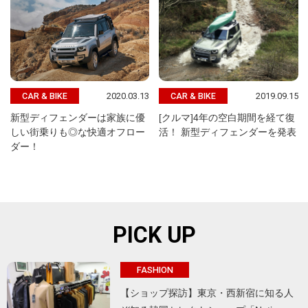
2020.03.13
2019.09.15
CAR & BIKE
CAR & BIKE
新型ディフェンダーは家族に優
[クルマ]4年の空白期間を経て復
しい街乗りも◎な快適オフロー
活！ 新型ディフェンダーを発表
ダー！
PICK UP
FASHION
【ショップ探訪】東京・西新宿に知る人