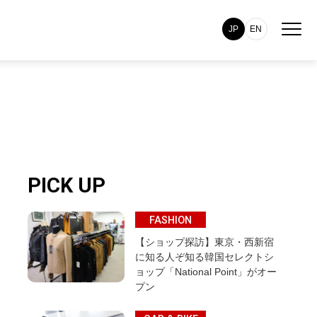
JP
EN
PICK UP
FASHION
【ショップ探訪】東京・西新宿
に知る人ぞ知る韓国セレクトシ
ョップ「National Point」がオー
プン