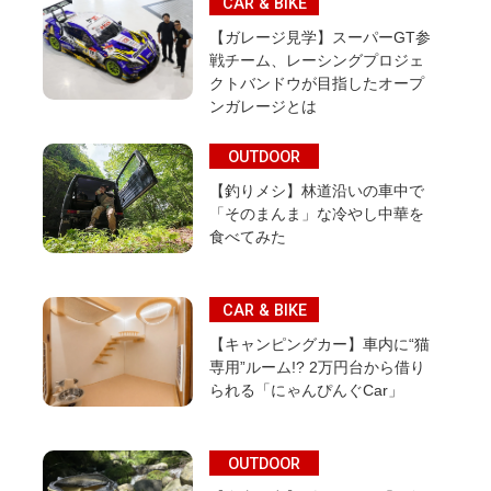
CAR & BIKE
【ガレージ見学】スーパーGT参
戦チーム、レーシングプロジェ
クトバンドウが目指したオープ
ンガレージとは
OUTDOOR
【釣りメシ】林道沿いの車中で
「そのまんま」な冷やし中華を
食べてみた
CAR & BIKE
【キャンピングカー】車内に“猫
専用”ルーム!? 2万円台から借り
られる「にゃんぴんぐCar」
OUTDOOR