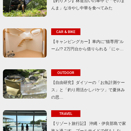
【釣りメシ】林道沿いの車中で「そのま
んま」な冷やし中華を食べてみた
CAR & BIKE
【キャンピングカー】車内に“猫専用”ル
ーム!? 2万円台から借りられる「にゃ…
OUTDOOR
【自由研究】ダイソーの「お魚計測ケー
ス」と「釣り用活かしバケツ」で夏休み
の思…
TRAVEL
【リゾート旅行記】 沖縄・伊良部島で家
族と過ごす、プールサイドで何もしな