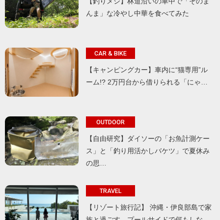
【釣りメシ】林道沿いの車中で「そのま
んま」な冷やし中華を食べてみた
CAR & BIKE
【キャンピングカー】車内に“猫専用”ル
ーム!? 2万円台から借りられる「にゃ…
OUTDOOR
【自由研究】ダイソーの「お魚計測ケー
ス」と「釣り用活かしバケツ」で夏休み
の思…
TRAVEL
【リゾート旅行記】 沖縄・伊良部島で家
族と過ごす、プールサイドで何もしな