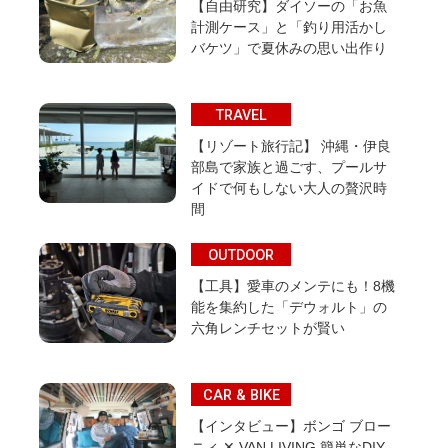
【自由研究】ダイソーの「お魚
計測ケース」と「釣り用活かし
バケツ」で夏休みの思い出作り
TRAVEL
【リゾート旅行記】 沖縄・伊良
部島で家族と過ごす、プールサ
イドで何もしない大人の贅沢時
間
OUTDOOR
【工具】愛車のメンテにも！8機
能を集約した「デウォルト」の
六角レンチセットが賢い
CAR & BIKE
【インタビュー】ボンゴ ブロー
ニィ ✕ VAN LIVING 簡単なDIY