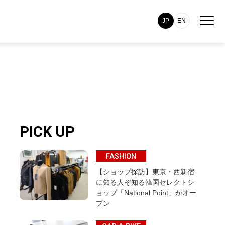
JP
EN
PICK UP
FASHION
【ショップ探訪】東京・西新宿
に知る人ぞ知る韓国セレクトシ
ョップ「National Point」がオー
プン