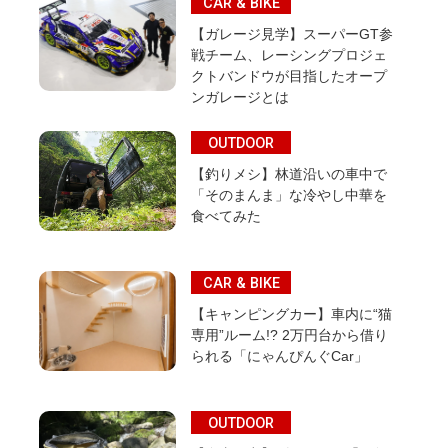
CAR & BIKE
【ガレージ見学】スーパーGT参
戦チーム、レーシングプロジェ
クトバンドウが目指したオープ
ンガレージとは
OUTDOOR
【釣りメシ】林道沿いの車中で
「そのまんま」な冷やし中華を
食べてみた
CAR & BIKE
【キャンピングカー】車内に“猫
専用”ルーム!? 2万円台から借り
られる「にゃんぴんぐCar」
OUTDOOR