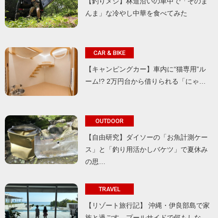
【釣りメシ】林道沿いの車中で「そのま
んま」な冷やし中華を食べてみた
CAR & BIKE
【キャンピングカー】車内に“猫専用”ル
ーム!? 2万円台から借りられる「にゃ…
OUTDOOR
【自由研究】ダイソーの「お魚計測ケー
ス」と「釣り用活かしバケツ」で夏休み
の思…
TRAVEL
【リゾート旅行記】 沖縄・伊良部島で家
族と過ごす、プールサイドで何もしな