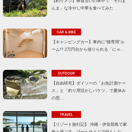
【釣りメシ】林道沿いの車中で「そのま
んま」な冷やし中華を食べてみた
CAR & BIKE
【キャンピングカー】車内に“猫専用”ル
ーム!? 2万円台から借りられる「にゃ…
OUTDOOR
【自由研究】ダイソーの「お魚計測ケー
ス」と「釣り用活かしバケツ」で夏休み
の思…
TRAVEL
【リゾート旅行記】 沖縄・伊良部島で家
族と過ごす、プールサイドで何もしな