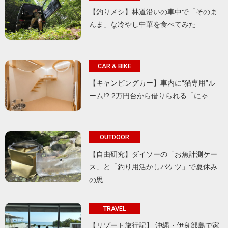
【釣りメシ】林道沿いの車中で「そのま
んま」な冷やし中華を食べてみた
CAR & BIKE
【キャンピングカー】車内に“猫専用”ル
ーム!? 2万円台から借りられる「にゃ…
OUTDOOR
【自由研究】ダイソーの「お魚計測ケー
ス」と「釣り用活かしバケツ」で夏休み
の思…
TRAVEL
【リゾート旅行記】 沖縄・伊良部島で家