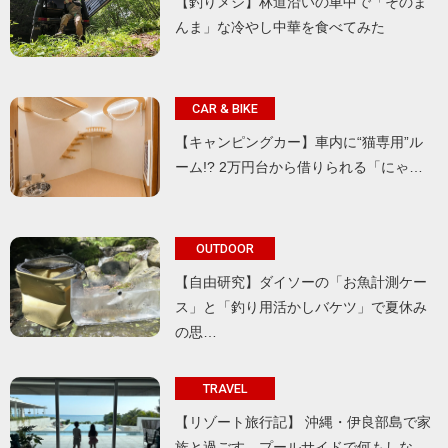
【釣りメシ】林道沿いの車中で「そのま
んま」な冷やし中華を食べてみた
CAR & BIKE
【キャンピングカー】車内に“猫専用”ル
ーム!? 2万円台から借りられる「にゃ…
OUTDOOR
【自由研究】ダイソーの「お魚計測ケー
ス」と「釣り用活かしバケツ」で夏休み
の思…
TRAVEL
【リゾート旅行記】 沖縄・伊良部島で家
族と過ごす、プールサイドで何もしな