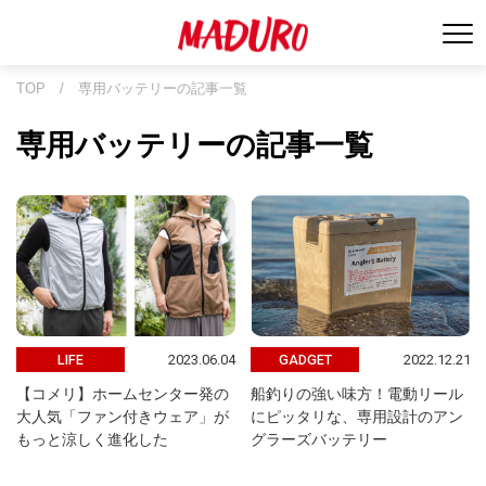
TOP
/
専用バッテリーの記事一覧
専用バッテリーの記事一覧
2023.06.04
2022.12.21
LIFE
GADGET
【コメリ】ホームセンター発の
船釣りの強い味方！電動リール
大人気「ファン付きウェア」が
にピッタリな、専用設計のアン
もっと涼しく進化した
グラーズバッテリー