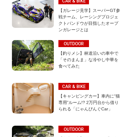
CAR & BIKE
【ガレージ見学】スーパーGT参
戦チーム、レーシングプロジェ
クトバンドウが目指したオープ
ンガレージとは
OUTDOOR
【釣りメシ】林道沿いの車中で
「そのまんま」な冷やし中華を
食べてみた
CAR & BIKE
【キャンピングカー】車内に“猫
専用”ルーム!? 2万円台から借り
られる「にゃんぴんぐCar」
OUTDOOR