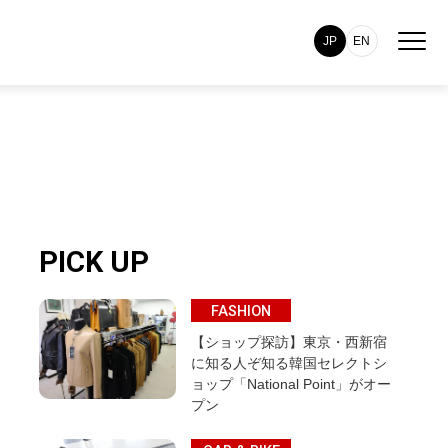
JP
EN
PICK UP
FASHION
【ショップ探訪】東京・西新宿
に知る人ぞ知る韓国セレクトシ
ョップ「National Point」がオー
プン