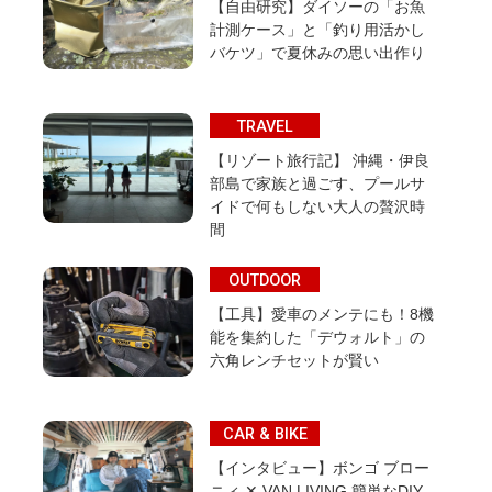
【自由研究】ダイソーの「お魚
計測ケース」と「釣り用活かし
バケツ」で夏休みの思い出作り
TRAVEL
【リゾート旅行記】 沖縄・伊良
部島で家族と過ごす、プールサ
イドで何もしない大人の贅沢時
間
OUTDOOR
【工具】愛車のメンテにも！8機
能を集約した「デウォルト」の
六角レンチセットが賢い
CAR & BIKE
【インタビュー】ボンゴ ブロー
ニィ ✕ VAN LIVING 簡単なDIY