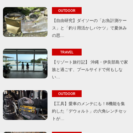
OUTDOOR
【自由研究】ダイソーの「お魚計測ケー
ス」と「釣り用活かしバケツ」で夏休み
の思…
TRAVEL
【リゾート旅行記】 沖縄・伊良部島で家
族と過ごす、プールサイドで何もしな
い…
OUTDOOR
【工具】愛車のメンテにも！8機能を集
約した「デウォルト」の六角レンチセッ
トが…