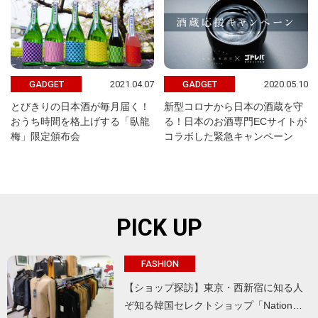
2021.04.07
2020.05.10
GADGET
GADGET
とびきりの日本酒が毎月届く！
新型コロナから日本の酒蔵を守
おうち時間を格上げする「臥龍
る！日本のお酒専門ECサイトが
梅」限定頒布会
コラボした緊急キャンペーン
PICK UP
FASHION
【ショップ探訪】東京・西新宿に知る人
ぞ知る韓国セレクトショップ「Nation…