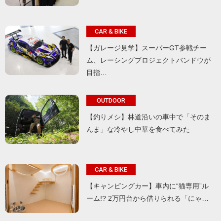
CAR & BIKE
【ガレージ見学】スーパーGT参戦チー
ム、レーシングプロジェクトバンドウが
目指…
OUTDOOR
【釣りメシ】林道沿いの車中で「そのま
んま」な冷やし中華を食べてみた
CAR & BIKE
【キャンピングカー】車内に“猫専用”ル
ーム!? 2万円台から借りられる「にゃ…