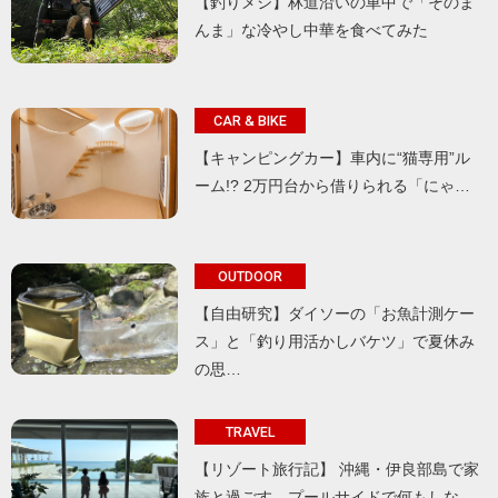
【釣りメシ】林道沿いの車中で「そのま
んま」な冷やし中華を食べてみた
CAR & BIKE
【キャンピングカー】車内に“猫専用”ル
ーム!? 2万円台から借りられる「にゃ…
OUTDOOR
【自由研究】ダイソーの「お魚計測ケー
ス」と「釣り用活かしバケツ」で夏休み
の思…
TRAVEL
【リゾート旅行記】 沖縄・伊良部島で家
族と過ごす、プールサイドで何もしな