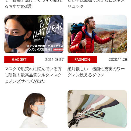
で「寝袋」選び！ぐっすり眠れ
たい！洗濯機で洗えるビジネス
るおすすめ3選
リュック
2021.03.27
2020.11.28
GADGET
FASHION
マスクで肌荒れに悩んでいる方
絶対欲しい！機能性充実のワー
に朗報！最高品質シルクマスク
クマン洗えるダウン
にメンズサイズが出た