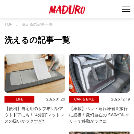
TOP
/
洗えるの記事一覧
洗えるの記事一覧
2026.01.20
2025.12.19
LIFE
CAR & BIKE
【便利】自宅用のサブ布団やア
【車載】ペット連れ帰省＆旅行
ウトドアにも！“4分割”マットレ
に必携！変幻自在の“5WAY”キャ
スの扱いがラクすぎた
リーで移動がラクに