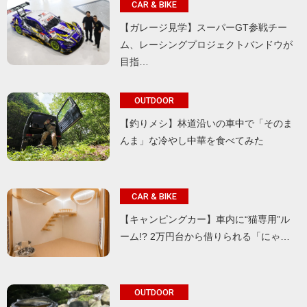
CAR & BIKE
【ガレージ見学】スーパーGT参戦チー
ム、レーシングプロジェクトバンドウが
目指…
OUTDOOR
【釣りメシ】林道沿いの車中で「そのま
んま」な冷やし中華を食べてみた
CAR & BIKE
【キャンピングカー】車内に“猫専用”ル
ーム!? 2万円台から借りられる「にゃ…
OUTDOOR