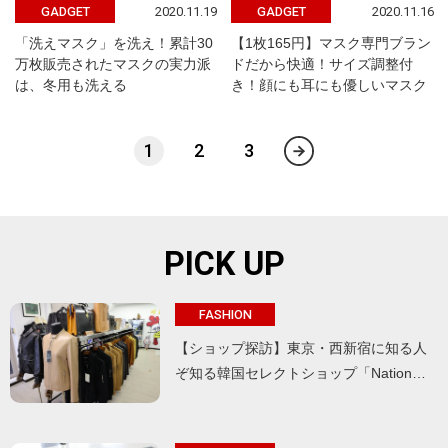
2020.11.19
2020.11.16
GADGET
GADGET
「洗えマスク」を洗え！累計30
【1枚165円】マスク専門ブラン
万枚販売されたマスクの実力派
ドだから快適！サイズ調整付
は、冬用も洗える
き！顔にも耳にも優しいマスク
1
2
3
PICK UP
FASHION
【ショップ探訪】東京・西新宿に知る人
ぞ知る韓国セレクトショップ「Nation…