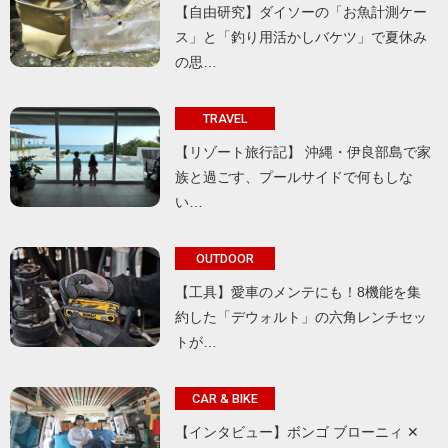
【自由研究】ダイソーの「お魚計測ケー
ス」と「釣り用活かしバケツ」で夏休み
の思…
TRAVEL
【リゾート旅行記】 沖縄・伊良部島で家
族と過ごす、プールサイドで何もしな
い…
OUTDOOR
【工具】愛車のメンテにも！8機能を集
約した「デウォルト」の六角レンチセッ
トが…
CAR & BIKE
【インタビュー】ボンゴ ブローニィ ✕