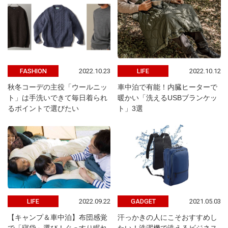
2022.10.23
2022.10.12
FASHION
LIFE
秋冬コーデの主役「ウールニッ
車中泊で有能！内臓ヒーターで
ト」は手洗いできて毎日着られ
暖かい「洗えるUSBブランケッ
るポイントで選びたい
ト」3選
2022.09.22
2021.05.03
LIFE
GADGET
【キャンプ＆車中泊】布団感覚
汗っかきの人にこそおすすめし