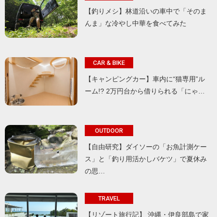
【釣りメシ】林道沿いの車中で「そのま
んま」な冷やし中華を食べてみた
CAR & BIKE
【キャンピングカー】車内に“猫専用”ル
ーム!? 2万円台から借りられる「にゃ…
OUTDOOR
【自由研究】ダイソーの「お魚計測ケー
ス」と「釣り用活かしバケツ」で夏休み
の思…
TRAVEL
【リゾート旅行記】 沖縄・伊良部島で家