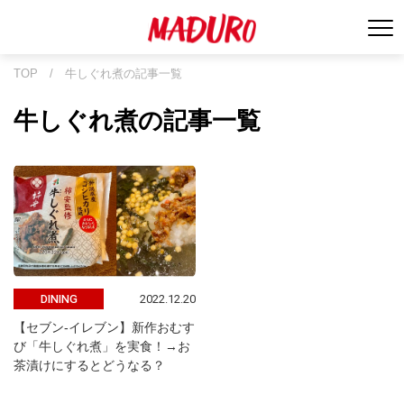
TOP
/
牛しぐれ煮の記事一覧
牛しぐれ煮の記事一覧
2022.12.20
DINING
【セブン-イレブン】新作おむす
び「牛しぐれ煮」を実食！→お
茶漬けにするとどうなる？