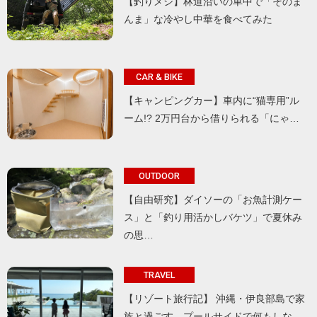
【釣りメシ】林道沿いの車中で「そのま
んま」な冷やし中華を食べてみた
CAR & BIKE
【キャンピングカー】車内に“猫専用”ル
ーム!? 2万円台から借りられる「にゃ…
OUTDOOR
【自由研究】ダイソーの「お魚計測ケー
ス」と「釣り用活かしバケツ」で夏休み
の思…
TRAVEL
【リゾート旅行記】 沖縄・伊良部島で家
族と過ごす、プールサイドで何もしな