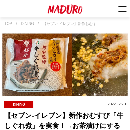
TOP
/
DINING
/
【セブン-イレブン】新作おむす…
2022.12.20
DINING
【セブン-イレブン】新作おむすび「牛
しぐれ煮」を実食！→お茶漬けにする