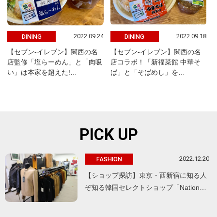
2022.09.24
2022.09.18
DINING
DINING
【セブン-イレブン】関西の名
【セブン-イレブン】関西の名
店監修「塩らーめん」と「肉吸
店コラボ！「新福菜館 中華そ
い」は本家を超えた!…
ば」と「そばめし」を…
PICK UP
2022.12.20
FASHION
【ショップ探訪】東京・西新宿に知る人
ぞ知る韓国セレクトショップ「Nation…