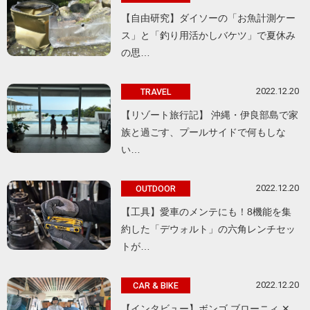
【自由研究】ダイソーの「お魚計測ケー
ス」と「釣り用活かしバケツ」で夏休み
の思…
2022.12.20
TRAVEL
【リゾート旅行記】 沖縄・伊良部島で家
族と過ごす、プールサイドで何もしな
い…
2022.12.20
OUTDOOR
【工具】愛車のメンテにも！8機能を集
約した「デウォルト」の六角レンチセッ
トが…
2022.12.20
CAR & BIKE
【インタビュー】ボンゴ ブローニィ ✕