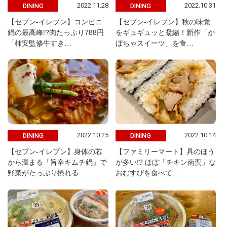
2022.11.28
2022.10.31
DINING
DINING
【セブン-イレブン】コンビニ
【セブン-イレブン】秋の味覚
鍋の最高峰!?肉たっぷり788円
をギュギュッと凝縮！新作「か
「柿安監修牛すき…
ぼちゃスイーツ」を食…
2022.10.25
2022.10.14
DINING
DINING
【セブン-イレブン】身体の芯
【ファミリーマート】具のほう
から温まる「旨辛キムチ鍋」で
が多い!? ほぼ「チキン南蛮」な
野菜がたっぷり摂れる
おむすびを食べて…