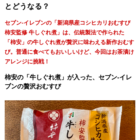
とどうなる？
セブン-イレブンの「新潟県産コシヒカリおむすび
柿安監修 牛しぐれ煮」は、伝統製法で作られた
「柿安」の牛しぐれ煮が贅沢に味わえる新作おむす
び。普通に食べてもおいしいけど、今回はお茶漬け
アレンジに挑戦！
柿安の「牛しぐれ煮」が入った、セブン-イレ
ブンの贅沢おむすび