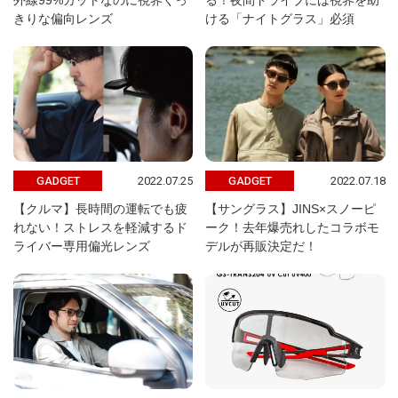
外線99%カットなのに視界くっ
る！夜間ドライブには視界を助
きりな偏向レンズ
ける「ナイトグラス」必須
2022.07.25
2022.07.18
GADGET
GADGET
【クルマ】長時間の運転でも疲
【サングラス】JINS×スノーピ
れない！ストレスを軽減するド
ーク！去年爆売れしたコラボモ
ライバー専用偏光レンズ
デルが再販決定だ！