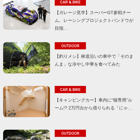
CAR & BIKE
【ガレージ見学】スーパーGT参戦チー
ム、レーシングプロジェクトバンドウが
目指…
OUTDOOR
【釣りメシ】林道沿いの車中で「そのま
んま」な冷やし中華を食べてみた
CAR & BIKE
【キャンピングカー】車内に“猫専用”ル
ーム!? 2万円台から借りられる「にゃ…
OUTDOOR