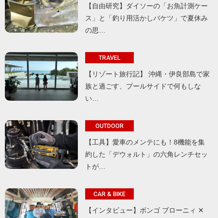
【自由研究】ダイソーの「お魚計測ケー
ス」と「釣り用活かしバケツ」で夏休み
の思…
TRAVEL
【リゾート旅行記】 沖縄・伊良部島で家
族と過ごす、プールサイドで何もしな
い…
OUTDOOR
【工具】愛車のメンテにも！8機能を集
約した「デウォルト」の六角レンチセッ
トが…
CAR & BIKE
【インタビュー】ボンゴ ブローニィ ✕