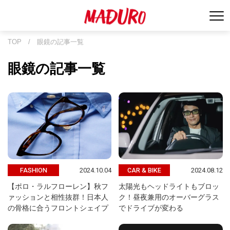
TOP
/
眼鏡の記事一覧
眼鏡の記事一覧
2024.10.04
2024.08.12
FASHION
CAR & BIKE
【ポロ・ラルフローレン】秋フ
太陽光もヘッドライトもブロッ
ァッションと相性抜群！日本人
ク！昼夜兼用のオーバーグラス
の骨格に合うフロントシェイプ
でドライブが変わる