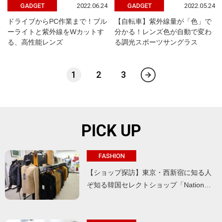
2022.06.24
2022.05.24
GADGET
GADGET
ドライブからPC作業まで！ブル
【自転車】紫外線量が「色」で
ーライトと紫外線をWカットす
分かる！レンズ色が自動で変わ
る、高性能レンズ
る調光スポーツサングラス
1
2
3
PICK UP
FASHION
【ショップ探訪】東京・西新宿に知る人
ぞ知る韓国セレクトショップ「Nation…