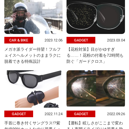
2023.12.06
2023.03.04
CAR & BIKE
GADGET
メガネ派ライダー待望！フルフ
【花粉対策】目がかゆすぎ
ェイスヘルメットのままラクに
る……！花粉の付着を72時間も
脱着できる特殊設計
防ぐ「ガードクロス」
2022.11.24
2022.09.26
GADGET
GADGET
手首に巻き付くサングラス!?紫
【運転】眩しさがここまで変わ