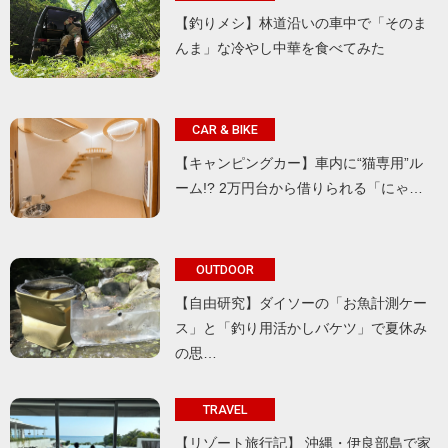
【釣りメシ】林道沿いの車中で「そのま
んま」な冷やし中華を食べてみた
CAR & BIKE
【キャンピングカー】車内に“猫専用”ル
ーム!? 2万円台から借りられる「にゃ…
OUTDOOR
【自由研究】ダイソーの「お魚計測ケー
ス」と「釣り用活かしバケツ」で夏休み
の思…
TRAVEL
【リゾート旅行記】 沖縄・伊良部島で家