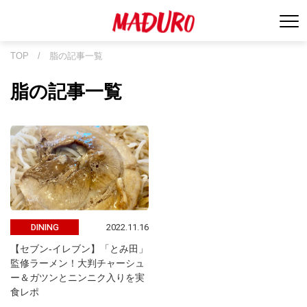
TOP
/
脂の記事一覧
脂の記事一覧
2022.11.16
DINING
【セブン-イレブン】「とみ田」
監修ラーメン！大判チャーシュ
ー＆ガツンとニンニク入りを実
食レポ