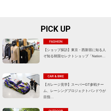
PICK UP
FASHION
【ショップ探訪】東京・西新宿に知る人
ぞ知る韓国セレクトショップ「Nation…
CAR & BIKE
【ガレージ見学】スーパーGT参戦チー
ム、レーシングプロジェクトバンドウが
目指…
OUTDOOR