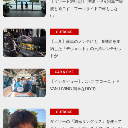
【リゾート旅行記】 沖縄・伊良部島で家
族と過ごす、プールサイドで何もしな
い…
OUTDOOR
【工具】愛車のメンテにも！8機能を集
約した「デウォルト」の六角レンチセッ
トが…
CAR & BIKE
【インタビュー】ボンゴ ブローニィ ✕
VAN LIVING 簡単なDIYで…
OUTDOOR
ダイソーの「調光サングラス」を使って