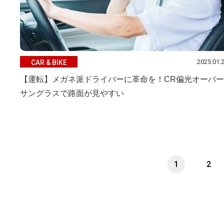
2025.01.
CAR & BIKE
【運転】メガネ派ドライバーに革命を！CR偏光オーバー
サングラスで路面が見やすい
1
2