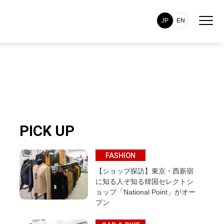
JP
EN
PICK UP
FASHION
【ショップ探訪】東京・西新宿
に知る人ぞ知る韓国セレクトシ
ョップ「National Point」がオー
プン