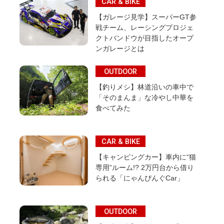
CAR & BIKE
【ガレージ見学】スーパーGT参
戦チーム、レーシングプロジェ
クトバンドウが目指したオープ
ンガレージとは
OUTDOOR
【釣りメシ】林道沿いの車中で
「そのまんま」な冷やし中華を
食べてみた
CAR & BIKE
【キャンピングカー】車内に“猫
専用”ルーム!? 2万円台から借り
られる「にゃんぴんぐCar」
OUTDOOR