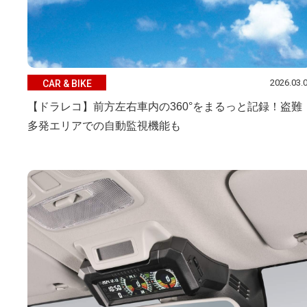
2026.03.
CAR & BIKE
【ドラレコ】前方左右車内の360°をまるっと記録！盗難
多発エリアでの自動監視機能も