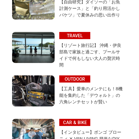
【自由研究】ダイソーの「お魚
計測ケース」と「釣り用活かし
バケツ」で夏休みの思い出作り
TRAVEL
【リゾート旅行記】 沖縄・伊良
部島で家族と過ごす、プールサ
イドで何もしない大人の贅沢時
間
OUTDOOR
【工具】愛車のメンテにも！8機
能を集約した「デウォルト」の
六角レンチセットが賢い
CAR & BIKE
【インタビュー】ボンゴ ブロー
ニィ ✕ VAN LIVING 簡単なDIY