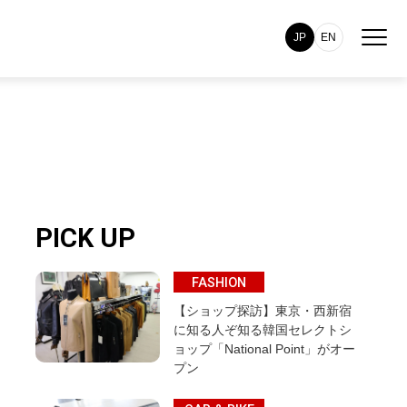
JP
EN
PICK UP
FASHION
【ショップ探訪】東京・西新宿
に知る人ぞ知る韓国セレクトシ
ョップ「National Point」がオー
プン