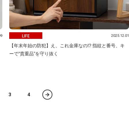
09
2025.12.01
LIFE
【年末年始の防犯】え、これ金庫なの!? 指紋と番号、キ
ーで“貴重品”を守り抜く
3
4