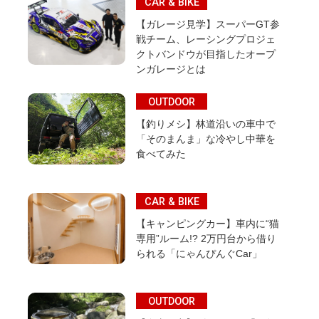
CAR & BIKE
【ガレージ見学】スーパーGT参
戦チーム、レーシングプロジェ
クトバンドウが目指したオープ
ンガレージとは
OUTDOOR
【釣りメシ】林道沿いの車中で
「そのまんま」な冷やし中華を
食べてみた
CAR & BIKE
【キャンピングカー】車内に“猫
専用”ルーム!? 2万円台から借り
られる「にゃんぴんぐCar」
OUTDOOR