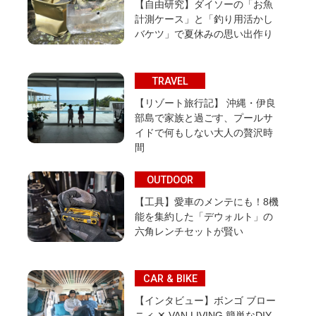
【自由研究】ダイソーの「お魚
計測ケース」と「釣り用活かし
バケツ」で夏休みの思い出作り
TRAVEL
【リゾート旅行記】 沖縄・伊良
部島で家族と過ごす、プールサ
イドで何もしない大人の贅沢時
間
OUTDOOR
【工具】愛車のメンテにも！8機
能を集約した「デウォルト」の
六角レンチセットが賢い
CAR & BIKE
【インタビュー】ボンゴ ブロー
ニィ ✕ VAN LIVING 簡単なDIY