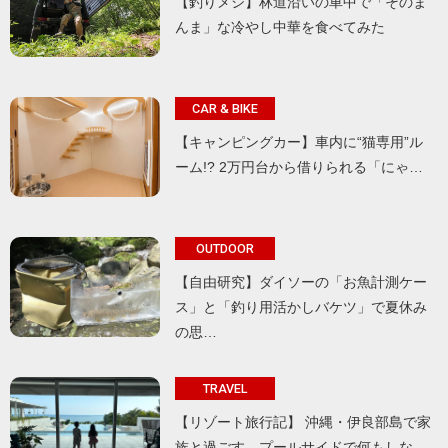
【釣りメシ】林道沿いの車中で「そのま
んま」な冷やし中華を食べてみた
CAR & BIKE
【キャンピングカー】車内に“猫専用”ル
ーム!? 2万円台から借りられる「にゃ…
OUTDOOR
【自由研究】ダイソーの「お魚計測ケー
ス」と「釣り用活かしバケツ」で夏休み
の思…
TRAVEL
【リゾート旅行記】 沖縄・伊良部島で家
族と過ごす、プールサイドで何もしな