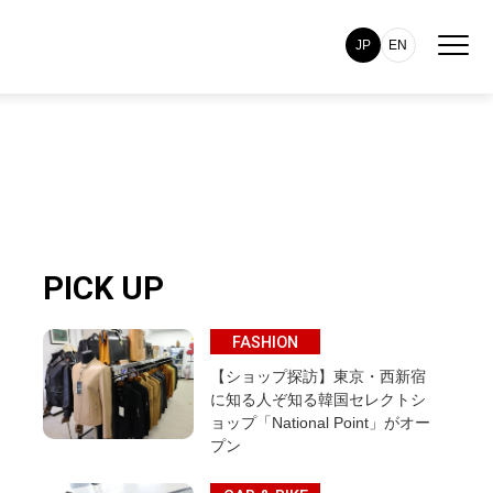
JP
EN
PICK UP
FASHION
【ショップ探訪】東京・西新宿
に知る人ぞ知る韓国セレクトシ
ョップ「National Point」がオー
プン