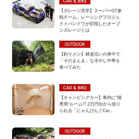
CAR & BIKE
【ガレージ見学】スーパーGT参
戦チーム、レーシングプロジェ
クトバンドウが目指したオープ
ンガレージとは
OUTDOOR
【釣りメシ】林道沿いの車中で
「そのまんま」な冷やし中華を
食べてみた
CAR & BIKE
【キャンピングカー】車内に“猫
専用”ルーム!? 2万円台から借り
られる「にゃんぴんぐCar」
OUTDOOR