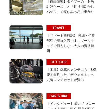
【自由研究】ダイソーの「お魚
計測ケース」と「釣り用活かし
バケツ」で夏休みの思い出作り
TRAVEL
【リゾート旅行記】 沖縄・伊良
部島で家族と過ごす、プールサ
イドで何もしない大人の贅沢時
間
OUTDOOR
【工具】愛車のメンテにも！8機
能を集約した「デウォルト」の
六角レンチセットが賢い
CAR & BIKE
【インタビュー】ボンゴ ブロー
ニィ ✕ VAN LIVING 簡単なDIY