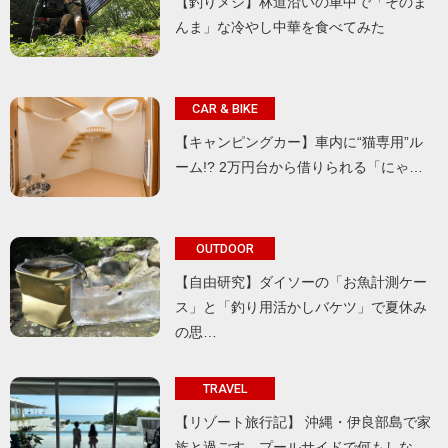
【釣りメシ】林道沿いの車中で「そのま
んま」な冷やし中華を食べてみた
CAR & BIKE
【キャンピングカー】車内に“猫専用”ル
ーム!? 2万円台から借りられる「にゃ…
OUTDOOR
【自由研究】ダイソーの「お魚計測ケー
ス」と「釣り用活かしバケツ」で夏休み
の思…
TRAVEL
【リゾート旅行記】 沖縄・伊良部島で家
族と過ごす、プールサイドで何もしな