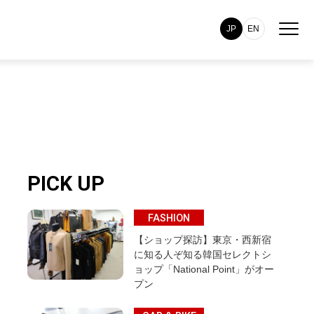
JP
EN
PICK UP
FASHION
【ショップ探訪】東京・西新宿
に知る人ぞ知る韓国セレクトシ
ョップ「National Point」がオー
プン