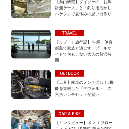
【自由研究】ダイソーの「お魚
計測ケース」と「釣り用活かし
バケツ」で夏休みの思い出作り
TRAVEL
【リゾート旅行記】 沖縄・伊良
部島で家族と過ごす、プールサ
イドで何もしない大人の贅沢時
間
OUTDOOR
【工具】愛車のメンテにも！8機
能を集約した「デウォルト」の
六角レンチセットが賢い
CAR & BIKE
【インタビュー】ボンゴ ブロー
ニィ ✕ VAN LIVING 簡単なDIY