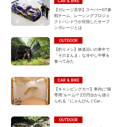
CAR & BIKE
【ガレージ見学】スーパーGT参
戦チーム、レーシングプロジェ
クトバンドウが目指したオープ
ンガレージとは
OUTDOOR
【釣りメシ】林道沿いの車中で
「そのまんま」な冷やし中華を
食べてみた
CAR & BIKE
【キャンピングカー】車内に“猫
専用”ルーム!? 2万円台から借り
られる「にゃんぴんぐCar」
OUTDOOR