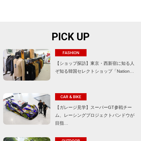
PICK UP
FASHION
【ショップ探訪】東京・西新宿に知る人
ぞ知る韓国セレクトショップ「Nation…
CAR & BIKE
【ガレージ見学】スーパーGT参戦チー
ム、レーシングプロジェクトバンドウが
目指…
OUTDOOR