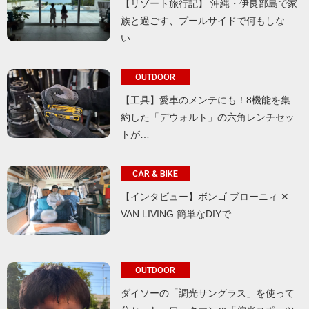
【リゾート旅行記】 沖縄・伊良部島で家
族と過ごす、プールサイドで何もしな
い…
OUTDOOR
【工具】愛車のメンテにも！8機能を集
約した「デウォルト」の六角レンチセッ
トが…
CAR & BIKE
【インタビュー】ボンゴ ブローニィ ✕
VAN LIVING 簡単なDIYで…
OUTDOOR
ダイソーの「調光サングラス」を使って