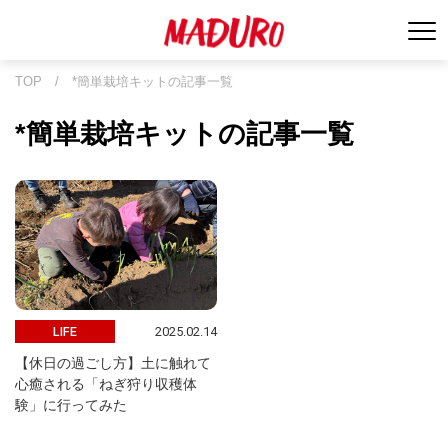
TOP
/
*簡単栽培キットの記事一覧
*簡単栽培キットの記事一覧
2025.02.14
LIFE
【休日の過ごし方】土に触れて
心癒される「ねぎ狩り収穫体
験」に行ってみた