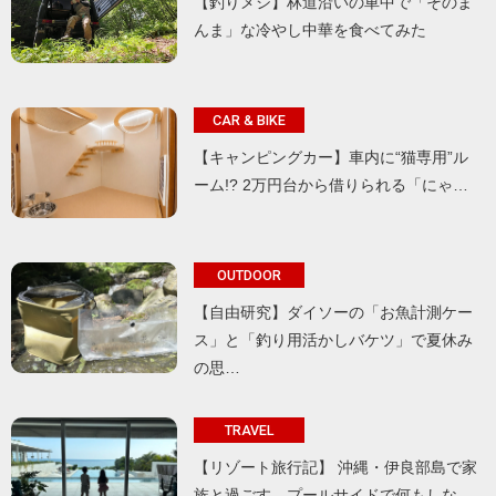
【釣りメシ】林道沿いの車中で「そのま
んま」な冷やし中華を食べてみた
CAR & BIKE
【キャンピングカー】車内に“猫専用”ル
ーム!? 2万円台から借りられる「にゃ…
OUTDOOR
【自由研究】ダイソーの「お魚計測ケー
ス」と「釣り用活かしバケツ」で夏休み
の思…
TRAVEL
【リゾート旅行記】 沖縄・伊良部島で家
族と過ごす、プールサイドで何もしな