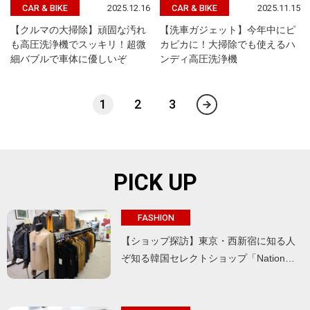
2025.12.16
2025.11.15
CAR & BIKE
CAR & BIKE
【クルマの大掃除】頑固な汚れ
【洗車ガジェット】今年中にピ
も高圧洗浄機でスッキリ！超微
カピカに！大掃除でも使えるハ
細バブルで車体に優しいぞ
ンディ高圧洗浄機
1
2
3
PICK UP
FASHION
【ショップ探訪】東京・西新宿に知る人
ぞ知る韓国セレクトショップ「Nation…