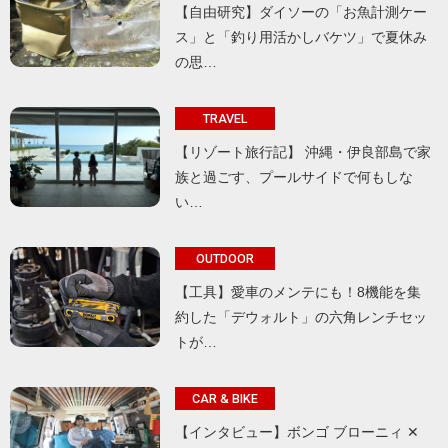
【自由研究】ダイソーの「お魚計測ケー
ス」と「釣り用活かしバケツ」で夏休み
の思…
TRAVEL
【リゾート旅行記】 沖縄・伊良部島で家
族と過ごす、プールサイドで何もしな
い…
OUTDOOR
【工具】愛車のメンテにも！8機能を集
約した「デウォルト」の六角レンチセッ
トが…
CAR & BIKE
【インタビュー】ボンゴ ブローニィ ✕