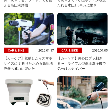
身！洗車でもアウトドアでも使
ら洗車まで！小型ボディから放
える高圧洗浄機
たれる水圧1.5Mpaに驚き
2026.01.17
2026.01.05
CAR & BIKE
CAR & BIKE
【カーケア】収納したらスマホ
【カーケア】男心にブッ刺さ
サイズに!? 折りたためる高圧洗
る〜！ライフル型高圧洗浄機で
浄機の威力に驚いた
気分はスナイパー