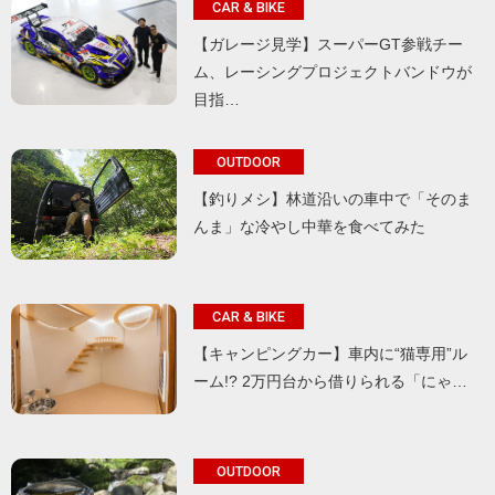
CAR & BIKE
【ガレージ見学】スーパーGT参戦チー
ム、レーシングプロジェクトバンドウが
目指…
OUTDOOR
【釣りメシ】林道沿いの車中で「そのま
んま」な冷やし中華を食べてみた
CAR & BIKE
【キャンピングカー】車内に“猫専用”ル
ーム!? 2万円台から借りられる「にゃ…
OUTDOOR