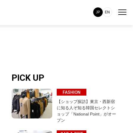
JP
EN
PICK UP
FASHION
【ショップ探訪】東京・西新宿
に知る人ぞ知る韓国セレクトシ
ョップ「National Point」がオー
プン