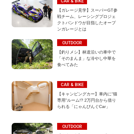
CAR & BIKE
【ガレージ見学】スーパーGT参
戦チーム、レーシングプロジェ
クトバンドウが目指したオープ
ンガレージとは
OUTDOOR
【釣りメシ】林道沿いの車中で
「そのまんま」な冷やし中華を
食べてみた
CAR & BIKE
【キャンピングカー】車内に“猫
専用”ルーム!? 2万円台から借り
られる「にゃんぴんぐCar」
OUTDOOR