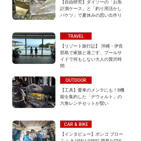
【自由研究】ダイソーの「お魚
計測ケース」と「釣り用活かし
バケツ」で夏休みの思い出作り
TRAVEL
【リゾート旅行記】 沖縄・伊良
部島で家族と過ごす、プールサ
イドで何もしない大人の贅沢時
間
OUTDOOR
【工具】愛車のメンテにも！8機
能を集約した「デウォルト」の
六角レンチセットが賢い
CAR & BIKE
【インタビュー】ボンゴ ブロー
ニィ ✕ VAN LIVING 簡単なDIY