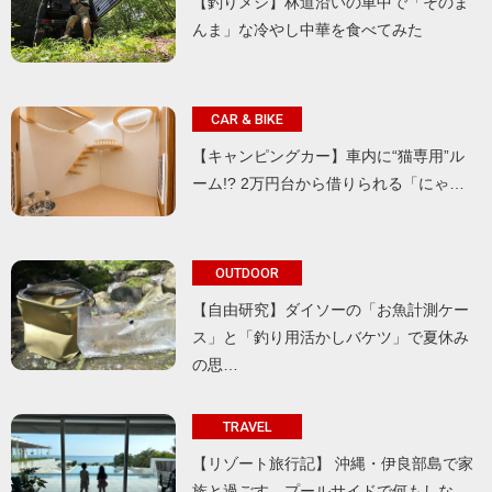
【釣りメシ】林道沿いの車中で「そのま
んま」な冷やし中華を食べてみた
CAR & BIKE
【キャンピングカー】車内に“猫専用”ル
ーム!? 2万円台から借りられる「にゃ…
OUTDOOR
【自由研究】ダイソーの「お魚計測ケー
ス」と「釣り用活かしバケツ」で夏休み
の思…
TRAVEL
【リゾート旅行記】 沖縄・伊良部島で家
族と過ごす、プールサイドで何もしな