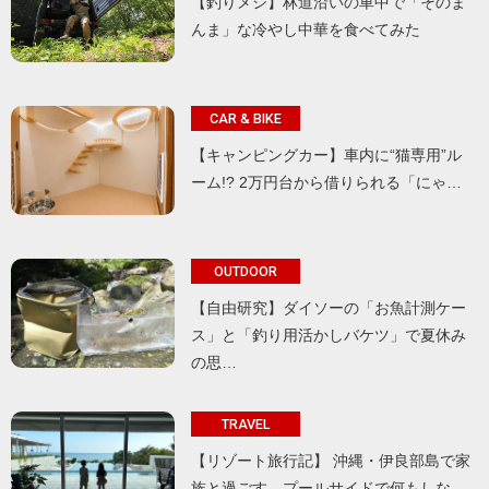
【釣りメシ】林道沿いの車中で「そのま
んま」な冷やし中華を食べてみた
CAR & BIKE
【キャンピングカー】車内に“猫専用”ル
ーム!? 2万円台から借りられる「にゃ…
OUTDOOR
【自由研究】ダイソーの「お魚計測ケー
ス」と「釣り用活かしバケツ」で夏休み
の思…
TRAVEL
【リゾート旅行記】 沖縄・伊良部島で家
族と過ごす、プールサイドで何もしな