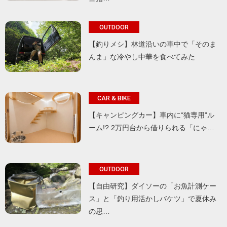
OUTDOOR
【釣りメシ】林道沿いの車中で「そのま
んま」な冷やし中華を食べてみた
CAR & BIKE
【キャンピングカー】車内に“猫専用”ル
ーム!? 2万円台から借りられる「にゃ…
OUTDOOR
【自由研究】ダイソーの「お魚計測ケー
ス」と「釣り用活かしバケツ」で夏休み
の思…