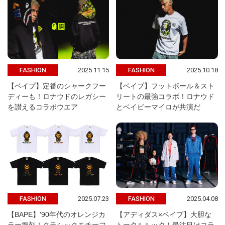
2025.11.15
2025.10.18
FASHION
FASHION
【ベイプ】定番のシャークフー
【ベイプ】フットボール＆スト
ディーも！ロナウドのレガシー
リートの最強コラボ！ロナウド
を讃えるコラボウエア
とベイビーマイロが共演だ
2025.07.23
2025.04.08
FASHION
FASHION
【BAPE】'90年代のオレンジカ
【アディダス×ベイプ】大胆な