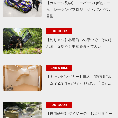
【ガレージ見学】スーパーGT参戦チー
ム、レーシングプロジェクトバンドウが
目指…
OUTDOOR
【釣りメシ】林道沿いの車中で「そのま
んま」な冷やし中華を食べてみた
CAR & BIKE
【キャンピングカー】車内に“猫専用”ル
ーム!? 2万円台から借りられる「にゃ…
OUTDOOR
【自由研究】ダイソーの「お魚計測ケー