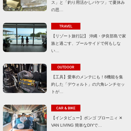
ス」と「釣り用活かしバケツ」で夏休み
の思…
TRAVEL
【リゾート旅行記】 沖縄・伊良部島で家
族と過ごす、プールサイドで何もしな
い…
OUTDOOR
【工具】愛車のメンテにも！8機能を集
約した「デウォルト」の六角レンチセッ
トが…
CAR & BIKE
【インタビュー】ボンゴ ブローニィ ✕
VAN LIVING 簡単なDIYで…