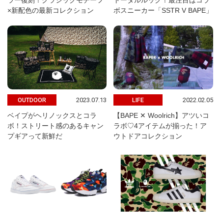
ラー復刻！クラシックモチーフ
トータルルック！最注目はコラ
×新配色の最新コレクション
ボスニーカー「SSTR V BAPE」
2023.07.13
2022.02.05
OUTDOOR
LIFE
ベイプがヘリノックスとコラ
【BAPE ✕ Woolrich】アツいコ
ボ！ストリート感のあるキャン
ラボ♡4アイテムが揃った！ア
プギアって新鮮だ
ウトドアコレクション