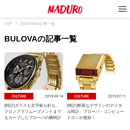
TOP
/
BULOVAの記事一覧
BULOVAの記事一覧
2019.09.14
2019.07.11
CULTURE
CULTURE
[時計]ガラスも文字板も針も、
[時計]斬新なデザインのデジタ
クロノグラフムーブメントまで
ル時計、ブローバ・コンピュー
もカーブしたブローバの腕時計
トロンが復刻！