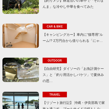
【釣りメシ】林道沿いの車中で「そのま
んま」な冷やし中華を食べてみた
CAR & BIKE
【キャンピングカー】車内に“猫専用”ル
ーム!? 2万円台から借りられる「にゃ…
OUTDOOR
【自由研究】ダイソーの「お魚計測ケー
ス」と「釣り用活かしバケツ」で夏休み
の思…
TRAVEL
【リゾート旅行記】 沖縄・伊良部島で家
族と過ごす、プールサイドで何もしな