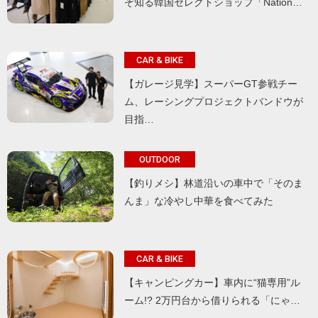
ぞ知る韓国セレクトショップ「Nation…
CAR & BIKE
【ガレージ見学】スーパーGT参戦チー
ム、レーシングプロジェクトバンドウが
目指…
OUTDOOR
【釣りメシ】林道沿いの車中で「そのま
んま」な冷やし中華を食べてみた
CAR & BIKE
【キャンピングカー】車内に“猫専用”ル
ーム!? 2万円台から借りられる「にゃ…