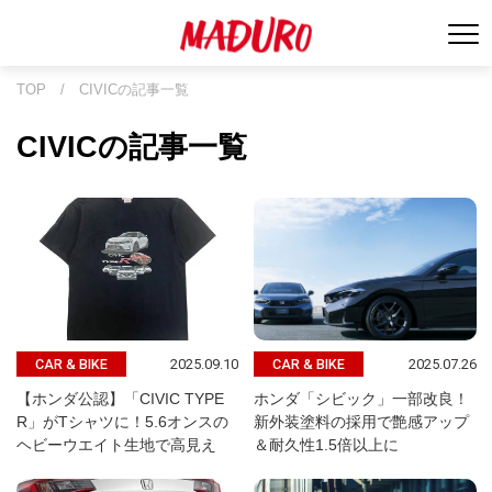
TOP
/
CIVICの記事一覧
CIVICの記事一覧
2025.09.10
2025.07.26
CAR & BIKE
CAR & BIKE
【ホンダ公認】「CIVIC TYPE
ホンダ「シビック」一部改良！
R」がTシャツに！5.6オンスの
新外装塗料の採用で艶感アップ
ヘビーウエイト生地で高見え
＆耐久性1.5倍以上に