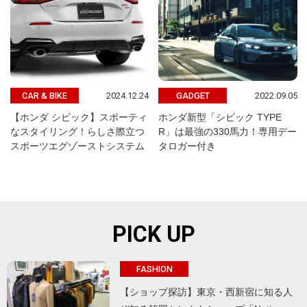
2024.12.24
2022.09.05
CAR & BIKE
GADGET
【ホンダ シビック】スポーティ
ホンダ新型「シビック TYPE
なスタイリング！らしさ際立つ
R」は最強の330馬力！専用デー
スポーツエグゾーストシステム
タロガー付き
PICK UP
FASHION
【ショップ探訪】東京・西新宿に知る人