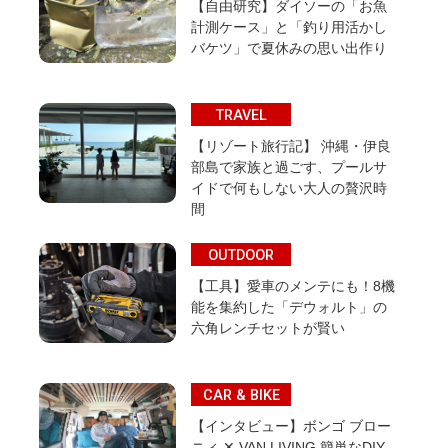
【自由研究】ダイソーの「お魚
計測ケース」と「釣り用活かし
バケツ」で夏休みの思い出作り
TRAVEL
【リゾート旅行記】 沖縄・伊良
部島で家族と過ごす、プールサ
イドで何もしない大人の贅沢時
間
OUTDOOR
【工具】愛車のメンテにも！8機
能を集約した「デウォルト」の
六角レンチセットが賢い
CAR & BIKE
【インタビュー】ボンゴ ブロー
ニィ ✕ VAN LIVING 簡単なDIY