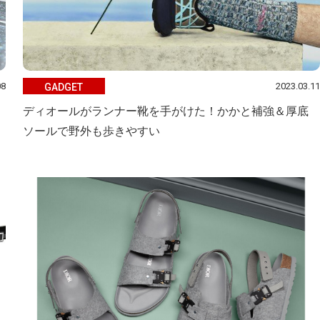
08
2023.03.11
GADGET
ディオールがランナー靴を手がけた！かかと補強＆厚底
ソールで野外も歩きやすい