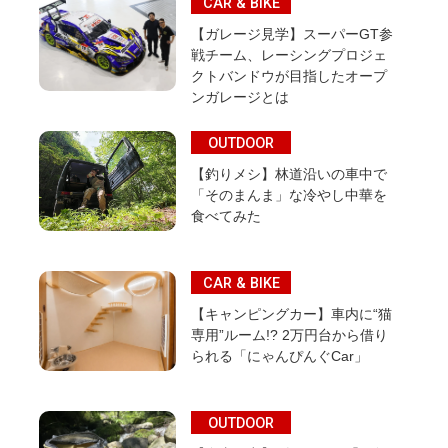
CAR & BIKE
【ガレージ見学】スーパーGT参
戦チーム、レーシングプロジェ
クトバンドウが目指したオープ
ンガレージとは
OUTDOOR
【釣りメシ】林道沿いの車中で
「そのまんま」な冷やし中華を
食べてみた
CAR & BIKE
【キャンピングカー】車内に“猫
専用”ルーム!? 2万円台から借り
られる「にゃんぴんぐCar」
OUTDOOR