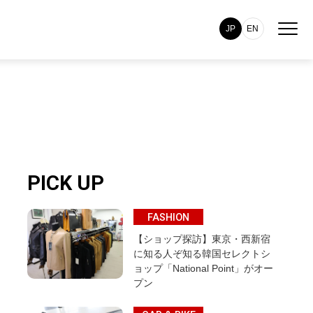
JP
EN
PICK UP
FASHION
【ショップ探訪】東京・西新宿
に知る人ぞ知る韓国セレクトシ
ョップ「National Point」がオー
プン