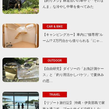
【釣りメシ】林道沿いの車中で「そのま
んま」な冷やし中華を食べてみた
CAR & BIKE
【キャンピングカー】車内に“猫専用”ル
ーム!? 2万円台から借りられる「にゃ…
OUTDOOR
【自由研究】ダイソーの「お魚計測ケー
ス」と「釣り用活かしバケツ」で夏休み
の思…
TRAVEL
【リゾート旅行記】 沖縄・伊良部島で家
族と過ごす、プールサイドで何もしな