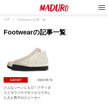
TOP
/
Footwearの記事一覧
Footwearの記事一覧
2020.09.16
GADGET
どんなシーンにも◎！アディダ
スとヨウジヤマモトがコラボし
た大人男子のスニーカー