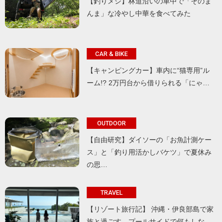
【釣りメシ】林道沿いの車中で「そのま
んま」な冷やし中華を食べてみた
CAR & BIKE
【キャンピングカー】車内に“猫専用”ル
ーム!? 2万円台から借りられる「にゃ…
OUTDOOR
【自由研究】ダイソーの「お魚計測ケー
ス」と「釣り用活かしバケツ」で夏休み
の思…
TRAVEL
【リゾート旅行記】 沖縄・伊良部島で家
族と過ごす、プールサイドで何もしな