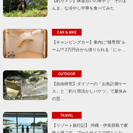
【釣りメシ】林道沿いの車中で「そのま
んま」な冷やし中華を食べてみた
CAR & BIKE
【キャンピングカー】車内に“猫専用”ル
ーム!? 2万円台から借りられる「にゃ…
OUTDOOR
【自由研究】ダイソーの「お魚計測ケー
ス」と「釣り用活かしバケツ」で夏休み
の思…
TRAVEL
【リゾート旅行記】 沖縄・伊良部島で家
族と過ごす、プールサイドで何もしな