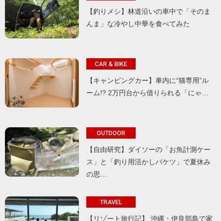
【釣りメシ】林道沿いの車中で「そのま
んま」な冷やし中華を食べてみた
CAR & BIKE
【キャンピングカー】車内に“猫専用”ル
ーム!? 2万円台から借りられる「にゃ…
OUTDOOR
【自由研究】ダイソーの「お魚計測ケー
ス」と「釣り用活かしバケツ」で夏休み
の思…
TRAVEL
【リゾート旅行記】 沖縄・伊良部島で家