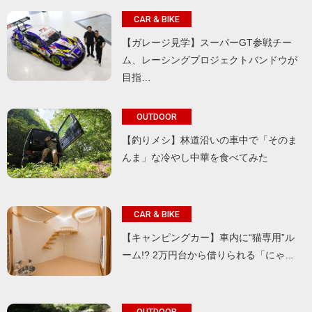
CAR & BIKE
【ガレージ見学】スーパーGT参戦チー
ム、レーシングプロジェクトバンドウが
目指…
OUTDOOR
【釣りメシ】林道沿いの車中で「そのま
んま」な冷やし中華を食べてみた
CAR & BIKE
【キャンピングカー】車内に“猫専用”ル
ーム!? 2万円台から借りられる「にゃ…
OUTDOOR