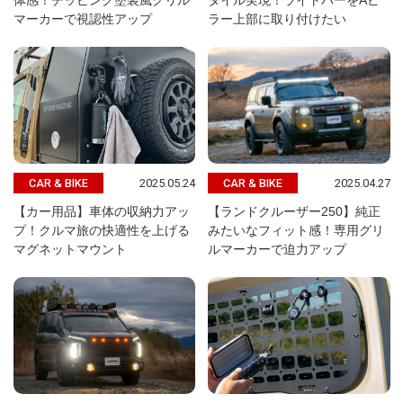
体感！チッピング塗装風グリル
タイル実現！ライトバーをAピ
マーカーで視認性アップ
ラー上部に取り付けたい
2025.05.24
2025.04.27
CAR & BIKE
CAR & BIKE
【カー用品】車体の収納力アッ
【ランドクルーザー250】純正
プ！クルマ旅の快適性を上げる
みたいなフィット感！専用グリ
マグネットマウント
ルマーカーで迫力アップ