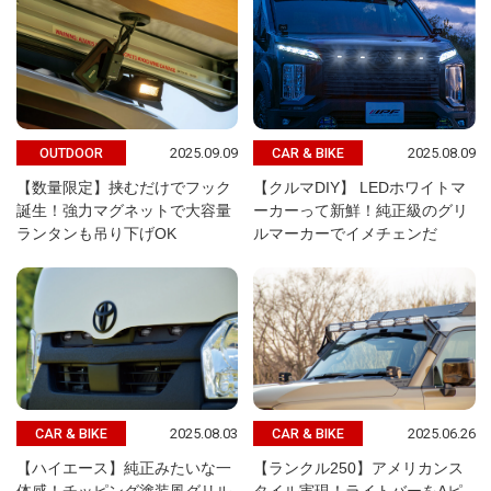
2025.09.09
2025.08.09
OUTDOOR
CAR & BIKE
【数量限定】挟むだけでフック
【クルマDIY】 LEDホワイトマ
誕生！強力マグネットで大容量
ーカーって新鮮！純正級のグリ
ランタンも吊り下げOK
ルマーカーでイメチェンだ
2025.08.03
2025.06.26
CAR & BIKE
CAR & BIKE
【ハイエース】純正みたいな一
【ランクル250】アメリカンス