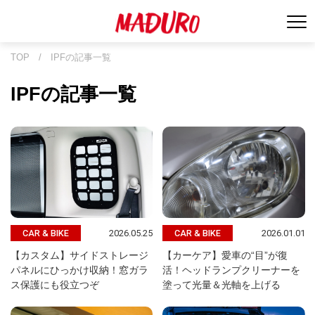
TOP
/
IPFの記事一覧
IPFの記事一覧
2026.05.25
2026.01.01
CAR & BIKE
CAR & BIKE
【カスタム】サイドストレージ
【カーケア】愛車の“目”が復
パネルにひっかけ収納！窓ガラ
活！ヘッドランプクリーナーを
ス保護にも役立つぞ
塗って光量＆光軸を上げる