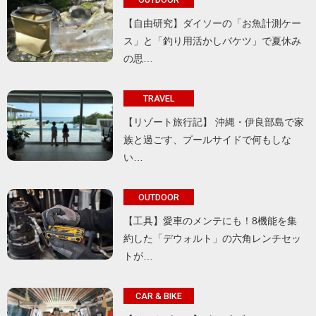
【自由研究】ダイソーの「お魚計測ケー
ス」と「釣り用活かしバケツ」で夏休み
の思…
TRAVEL
【リゾート旅行記】 沖縄・伊良部島で家
族と過ごす、プールサイドで何もしな
い…
OUTDOOR
【工具】愛車のメンテにも！8機能を集
約した「デウォルト」の六角レンチセッ
トが…
CAR & BIKE