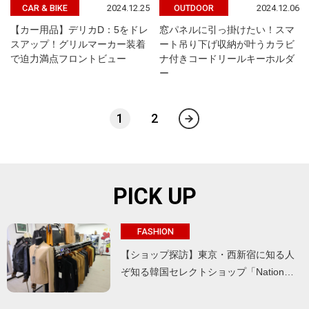
2024.12.25
2024.12.06
CAR & BIKE
OUTDOOR
【カー用品】デリカD：5をドレ
窓パネルに引っ掛けたい！スマ
スアップ！グリルマーカー装着
ート吊り下げ収納が叶うカラビ
で迫力満点フロントビュー
ナ付きコードリールキーホルダ
ー
1
2
PICK UP
FASHION
【ショップ探訪】東京・西新宿に知る人
ぞ知る韓国セレクトショップ「Nation…