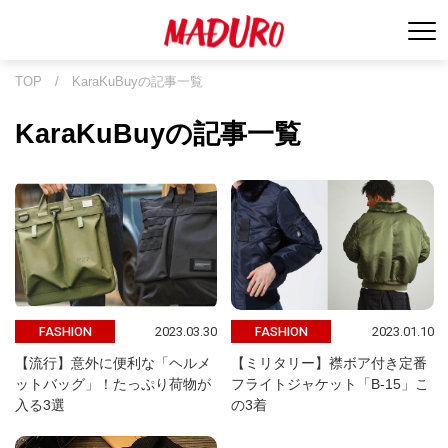
TOP
/
KaraKuBuyの記事一覧
KaraKuBuyの記事一覧
2023.03.30
2023.01.10
FASHION
FASHION
【流行】意外に便利な「ヘルメ
【ミリタリー】襟ボア付き定番
ットバッグ」！たっぷり荷物が
フライトジャケット「B-15」こ
入る3選
の3着