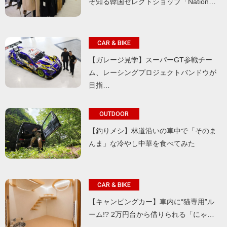
ぞ知る韓国セレクトショップ「Nation…
CAR & BIKE
【ガレージ見学】スーパーGT参戦チー
ム、レーシングプロジェクトバンドウが
目指…
OUTDOOR
【釣りメシ】林道沿いの車中で「そのま
んま」な冷やし中華を食べてみた
CAR & BIKE
【キャンピングカー】車内に“猫専用”ル
ーム!? 2万円台から借りられる「にゃ…