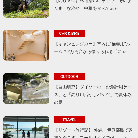
【釣りメシ】林道沿いの車中で「そのま
んま」な冷やし中華を食べてみた
CAR & BIKE
【キャンピングカー】車内に“猫専用”ル
ーム!? 2万円台から借りられる「にゃ…
OUTDOOR
【自由研究】ダイソーの「お魚計測ケー
ス」と「釣り用活かしバケツ」で夏休み
の思…
TRAVEL
【リゾート旅行記】 沖縄・伊良部島で家
族と過ごす、プールサイドで何もしな