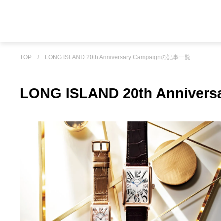
TOP
/
LONG ISLAND 20th Anniversary Campaignの記事一覧
LONG ISLAND 20th Annive