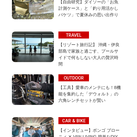
【自由研究】ダイソーの「お魚
計測ケース」と「釣り用活かし
バケツ」で夏休みの思い出作り
TRAVEL
【リゾート旅行記】 沖縄・伊良
部島で家族と過ごす、プールサ
イドで何もしない大人の贅沢時
間
OUTDOOR
【工具】愛車のメンテにも！8機
能を集約した「デウォルト」の
六角レンチセットが賢い
CAR & BIKE
【インタビュー】ボンゴ ブロー
ニィ ✕ VAN LIVING 簡単なDIY