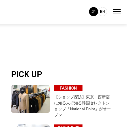
JP
EN
PICK UP
FASHION
【ショップ探訪】東京・西新宿
に知る人ぞ知る韓国セレクトシ
ョップ「National Point」がオー
プン