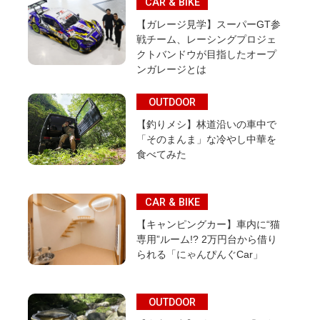
CAR & BIKE
【ガレージ見学】スーパーGT参
戦チーム、レーシングプロジェ
クトバンドウが目指したオープ
ンガレージとは
OUTDOOR
【釣りメシ】林道沿いの車中で
「そのまんま」な冷やし中華を
食べてみた
CAR & BIKE
【キャンピングカー】車内に“猫
専用”ルーム!? 2万円台から借り
られる「にゃんぴんぐCar」
OUTDOOR