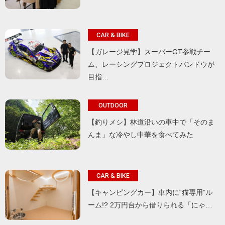
CAR & BIKE
【ガレージ見学】スーパーGT参戦チー
ム、レーシングプロジェクトバンドウが
目指…
OUTDOOR
【釣りメシ】林道沿いの車中で「そのま
んま」な冷やし中華を食べてみた
CAR & BIKE
【キャンピングカー】車内に“猫専用”ル
ーム!? 2万円台から借りられる「にゃ…