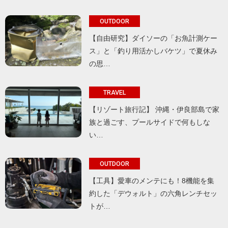
OUTDOOR
【自由研究】ダイソーの「お魚計測ケー
ス」と「釣り用活かしバケツ」で夏休み
の思…
TRAVEL
【リゾート旅行記】 沖縄・伊良部島で家
族と過ごす、プールサイドで何もしな
い…
OUTDOOR
【工具】愛車のメンテにも！8機能を集
約した「デウォルト」の六角レンチセッ
トが…