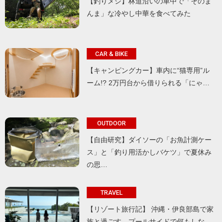
【釣りメシ】林道沿いの車中で「そのま
んま」な冷やし中華を食べてみた
CAR & BIKE
【キャンピングカー】車内に“猫専用”ル
ーム!? 2万円台から借りられる「にゃ…
OUTDOOR
【自由研究】ダイソーの「お魚計測ケー
ス」と「釣り用活かしバケツ」で夏休み
の思…
TRAVEL
【リゾート旅行記】 沖縄・伊良部島で家
族と過ごす、プールサイドで何もしな