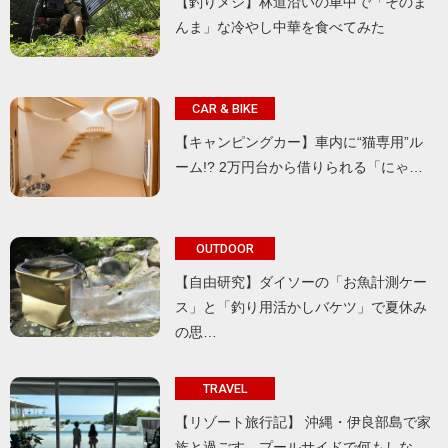
【釣りメシ】林道沿いの車中で「そのま
んま」な冷やし中華を食べてみた
CAR & BIKE
【キャンピングカー】車内に“猫専用”ル
ーム!? 2万円台から借りられる「にゃ…
OUTDOOR
【自由研究】ダイソーの「お魚計測ケー
ス」と「釣り用活かしバケツ」で夏休み
の思…
TRAVEL
【リゾート旅行記】 沖縄・伊良部島で家
族と過ごす、プールサイドで何もしな