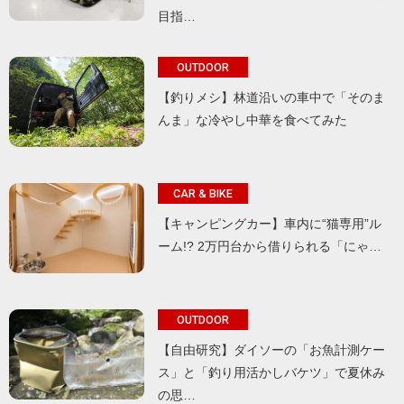
目指…
OUTDOOR
【釣りメシ】林道沿いの車中で「そのま
んま」な冷やし中華を食べてみた
CAR & BIKE
【キャンピングカー】車内に“猫専用”ル
ーム!? 2万円台から借りられる「にゃ…
OUTDOOR
【自由研究】ダイソーの「お魚計測ケー
ス」と「釣り用活かしバケツ」で夏休み
の思…