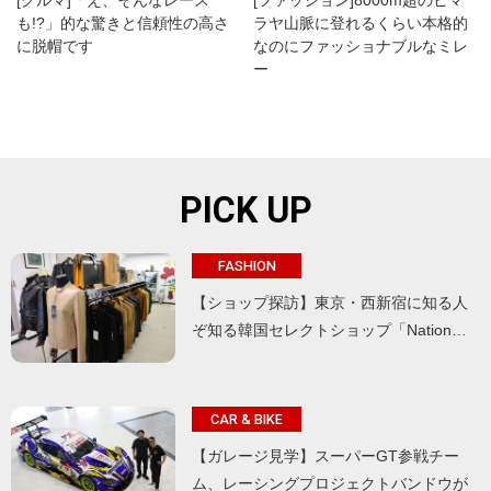
[クルマ]「え、そんなレース
[ファッション]8000m超のヒマ
も!?」的な驚きと信頼性の高さ
ラヤ山脈に登れるくらい本格的
に脱帽です
なのにファッショナブルなミレ
ー
PICK UP
FASHION
【ショップ探訪】東京・西新宿に知る人
ぞ知る韓国セレクトショップ「Nation…
CAR & BIKE
【ガレージ見学】スーパーGT参戦チー
ム、レーシングプロジェクトバンドウが