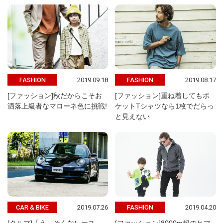
2019.09.18
2019.08.17
FASHION
FASHION
[ファッション]秋だからこそお
[ファッション]重ね着してもポ
洒落上級者なマローネ色に挑戦!
ケットTシャツなら1枚でだらっ
と見えない
2019.07.26
2019.04.20
CAR & BIKE
FASHION