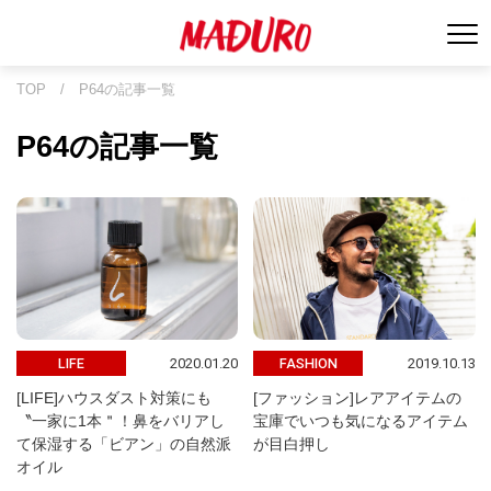
TOP
/
P64の記事一覧
P64の記事一覧
2020.01.20
2019.10.13
LIFE
FASHION
[LIFE]ハウスダスト対策にも
[ファッション]レアアイテムの
〝一家に1本＂！鼻をバリアし
宝庫でいつも気になるアイテム
て保湿する「ビアン」の自然派
が目白押し
オイル